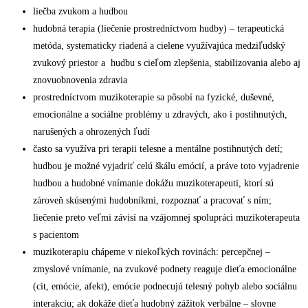
liečba zvukom a hudbou
hudobná terapia (liečenie prostredníctvom hudby) – terapeutická
metóda, systematicky riadená a cielene využívajúca medziľudský
zvukový priestor a hudbu s cieľom zlepšenia, stabilizovania alebo aj
znovuobnovenia zdravia
prostredníctvom muzikoterapie sa pôsobí na fyzické, duševné,
emocionálne a sociálne problémy u zdravých, ako i postihnutých,
narušených a ohrozených ľudí
často sa využíva pri terapii telesne a mentálne postihnutých detí;
hudbou je možné vyjadriť celú škálu emócií, a práve toto vyjadrenie
hudbou a hudobné vnímanie dokážu muzikoterapeuti, ktorí sú
zároveň skúsenými hudobníkmi, rozpoznať a pracovať s ním;
liečenie preto veľmi závisí na vzájomnej spolupráci muzikoterapeuta
s pacientom
muzikoterapiu chápeme v niekoľkých rovinách: percepčnej –
zmyslové vnímanie, na zvukové podnety reaguje dieťa emocionálne
(cit, emócie, afekt), emócie podnecujú telesný pohyb alebo sociálnu
interakciu; ak dokáže dieťa hudobný zážitok verbálne – slovne