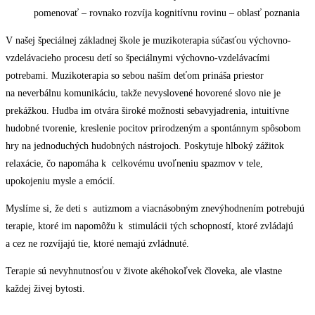
pomenovať – rovnako rozvíja kognitívnu rovinu – oblasť poznania
V našej špeciálnej základnej škole je muzikoterapia súčasťou výchovno-
vzdelávacieho procesu detí so špeciálnymi výchovno-vzdelávacími
potrebami. Muzikoterapia so sebou naším deťom prináša priestor
na neverbálnu komunikáciu, takže nevyslovené hovorené slovo nie je
prekážkou. Hudba im otvára široké možnosti sebavyjadrenia, intuitívne
hudobné tvorenie, kreslenie pocitov prirodzeným a spontánnym spôsobom
hry na jednoduchých hudobných nástrojoch. Poskytuje hlboký zážitok
relaxácie, čo napomáha k celkovému uvoľneniu spazmov v tele,
upokojeniu mysle a emócií.
Myslíme si, že deti s autizmom a viacnásobným znevýhodnením potrebujú
terapie, ktoré im napomôžu k stimulácii tých schopností, ktoré zvládajú
a cez ne rozvíjajú tie, ktoré nemajú zvládnuté.
Terapie sú nevyhnutnosťou v živote akéhokoľvek človeka, ale vlastne
každej živej bytosti.